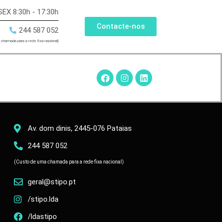
SEX 8:30h - 17:30h
Contacte-nos
244 587 052
chamada para a rede fixa nacional)
Av. dom dinis, 2445-076 Pataias
244 587 052
(Custo de uma chamada para a rede fixa nacional)
geral@stipo.pt
/stipo.lda
/ldastipo